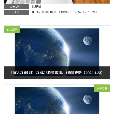
法規制
カテゴリー
EU、REACH規則、CL物質、CLS、SVHC、1、241
タグ
前の記事
【REACH規則】CLSに5物質追加、1物質更新（2024.1.23）
2024年1月26日
次の記事